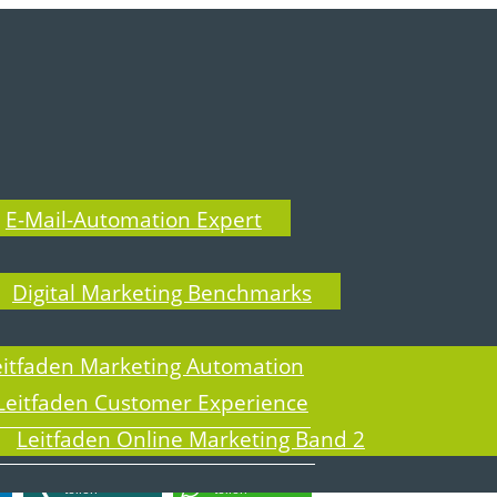
E-Mail-Automation Expert
Digital Marketing Benchmarks
 die Suche Ihnen dabei helfen, das Gewünschte 
eitfaden Marketing Automation
Leitfaden Customer Experience
Leitfaden Online Marketing Band 2
 teilen Sie ihn doch mit anderen:
teilen
teilen