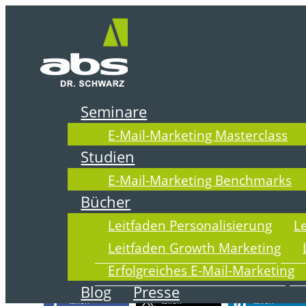
Zum
Inhalt
springen
Seminare
E-Mail-Marketing Masterclass
Nichts gefunden
Studien
E-Mail-Marketing Benchmarks
Leider nichts gefunden. Vielleicht kann
Bücher
Leitfaden Personalisierung
L
Leitfaden Growth Marketing
Erfolgreiches E-Mail-Marketing
Hat Ihnen der Beitrag gefallen? Dann
Blog
Presse
teilen
teilen
teilen