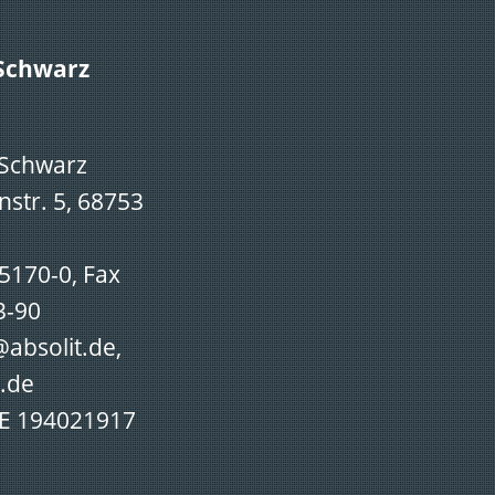
 Schwarz
 Schwarz
str. 5, 68753
95170-0, Fax
3-90
@absolit.de,
.de
DE 194021917