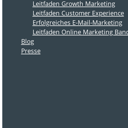
Leitfaden Growth Marketing
Leitfaden Customer Experience
Erfolgreiches E-Mail-Marketing
Leitfaden Online Marketing Ban
Buch geschenkt
Blog
Presse
- 496 Seiten als
PDF
Hier erhalten Sie bis den
gesamten Leitfaden E-Mail-
Marketing 2.0 kostenlos per E-
Mail.