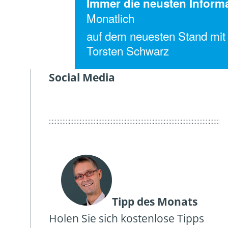
Immer die neusten Inform
Monatlich
auf dem neuesten Stand mit
Torsten Schwarz
Social Media
Twitter
Facebook
Linkedin
Tipp des Monats
Holen Sie sich kostenlose Tipps