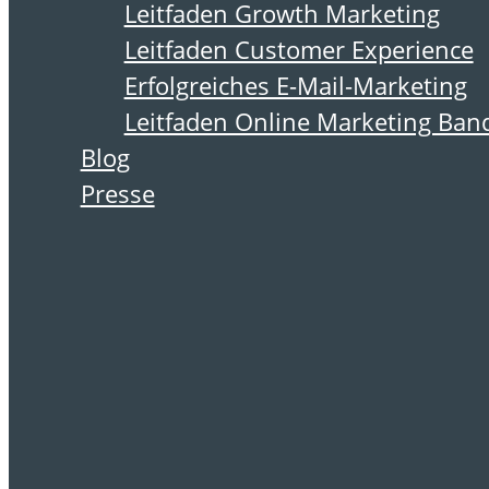
Schlagwort:
Leitfaden Growth Marketing
HeyGen
Leitfaden Customer Experience
Erfolgreiches E-Mail-Marketing
Leitfaden Online Marketing Ban
Blog
22. April 2024
Presse
Tool-Tipp
HeyGen: Video
mit Avatar
erstellen
Hand aufs Herz. Wer hat sich