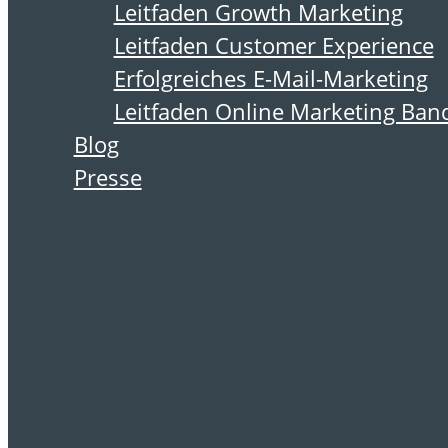
Kategorie:
Leitfaden Growth Marketing
Homepage
Leitfaden Customer Experience
Erfolgreiches E-Mail-Marketing
Leitfaden Online Marketing Ban
Blog
2. Juli 2012
Presse
Neue Regeln für
das
Suchmaschinen-
Marketing
Wer Produktinformationen sucht,