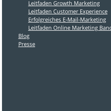
Schlagwort:
Leitfaden Growth Marketing
Adressen
Leitfaden Customer Experience
Erfolgreiches E-Mail-Marketing
Leitfaden Online Marketing Ban
Blog
9. September 2019
Presse
Der
Adressverteiler
als
Geschäftsgeheimnis
– Neues Gesetz