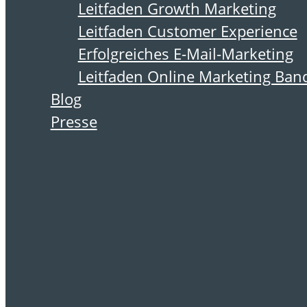
Schlagwort:
Leitfaden Growth Marketing
Werbescoring
Leitfaden Customer Experience
Erfolgreiches E-Mail-Marketing
Leitfaden Online Marketing Ban
Blog
18. Oktober 2022
Presse
Selektion für
Newsletter ruft
die
Datenschutzbehörde
auf den Plan