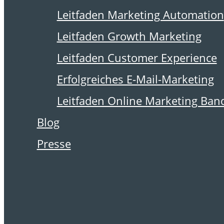
13. November 2017
Leitfaden Marketing Automation
Ein Bild sagt
Leitfaden Growth Marketing
mehr als tausend
Leitfaden Customer Experience
Worte
Erfolgreiches E-Mail-Marketing
Leitfaden Online Marketing Ban
Blog
Presse