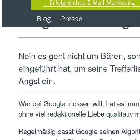
19. August 2011
Erfolgreiches E-Mail-Marketing
Googles Panda degr
Blog
Presse
Nein es geht nicht um Bären, s
eingeführt hat, um seine Treffer
Angst ein.
Wer bei Google tricksen will, hat es im
ohne viel redaktionelle Liebe qualitativ
Regelmäßig passt Google seinen Algorith