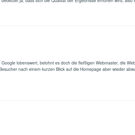
deutet ja, dass sich die Qualität der Ergebnisse erhöhen wird, also so
s Google lobenswert, belohnt es doch die fleißigen Webmaster, die Websi
 Besucher nach einem kurzen Blick auf die Homepage aber wieder abwand