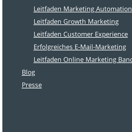
6. März 2017
Leitfaden Marketing Automation
Mailspice: Mehr
Leitfaden Growth Marketing
Statistik für die E-
Leitfaden Customer Experience
Mail-Kampagne
Erfolgreiches E-Mail-Marketing
Leitfaden Online Marketing Ban
Blog
Yvonne Perdelwitz von der
Presse
E-Mail- & Online-Marketing-
Agentur
postina.net
über
ein brandneues externes
Statistik-Tool, das man