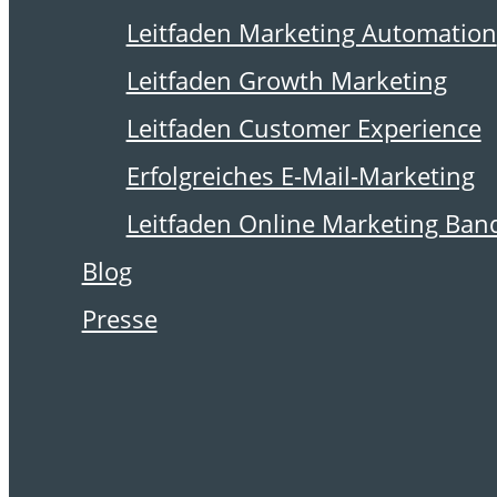
14. Januar 2011
Leitfaden Marketing Automation
Kopplung von
Leitfaden Growth Marketing
Gewinnspielen
Leitfaden Customer Experience
problematisch
Erfolgreiches E-Mail-Marketing
Leitfaden Online Marketing Ban
Blog
Autor: Martin Schirmbacher.
Presse
Vorsicht ist geboten: Die
Kopplung von
Gewinnspielen mit Werbe-
Einwilligung ist