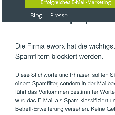
25. März 2010
Erfolgreiches E-Mail-Marketing
Liste der Top Spambe
Blog
Presse
Die Firma eworx hat die wichtigs
Spamfiltern blockiert werden.
Diese Stichworte und Phrasen sollten Si
einem Spamfilter, sondern in der Mailb
führt das Vorkommen bestimmter Worte 
wird das E-Mail als Spam klassifiziert 
Betreff-Erweiterung versehen. Keine Gefa