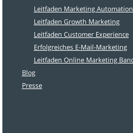
28. April 2017
Leitfaden Marketing Automation
Storytelling
Leitfaden Growth Marketing
Leitfaden Customer Experience
Erfolgreiches E-Mail-Marketing
Yvonne Perdelwitz von der
Leitfaden Online Marketing Ban
E-Mail- & Online-Marketing-
Blog
Agentur
postina.net
dazu,
Presse
wie man mit „Storytelling“
seine Zielgruppe emotional
einbindet.