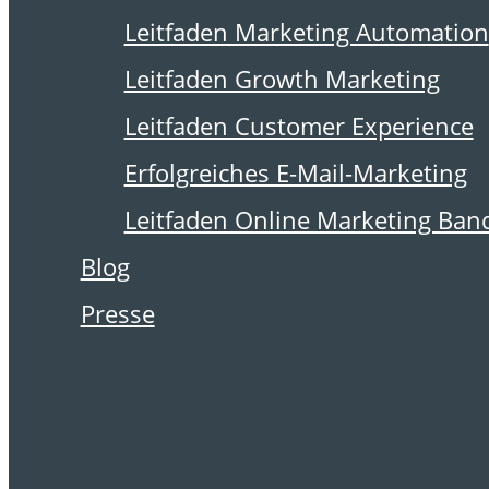
4. April 2016
Leitfaden Marketing Automation
Wie gut ist Ihre
Leitfaden Growth Marketing
Versand-IP?
Leitfaden Customer Experience
Erfolgreiches E-Mail-Marketing
Leitfaden Online Marketing Ban
Ein wichtiger Faktor bei der
Blog
Zustellbarkeit von
Presse
Newslettern ist die
Reputation der IP des
Mailservers, mit der er
versendet wurde.