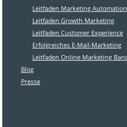
15. Februar 2009
Leitfaden Marketing Automation
Internet löst TV
Leitfaden Growth Marketing
ab
Leitfaden Customer Experience
Erfolgreiches E-Mail-Marketing
Leitfaden Online Marketing Ban
36 Prozent haben laut
Blog
IBM/ZEM in den letzten
Presse
zwei Jahren weniger
ferngesehen. Dafür haben
57 Prozent öfter im Internet
gesurft.