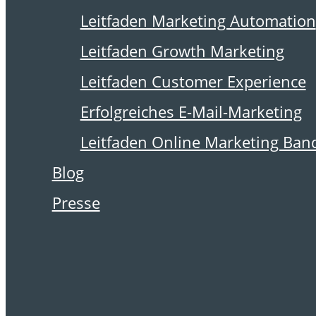
12. Juli 2022
Leitfaden Marketing Automation
Diese E-Mail-
Leitfaden Growth Marketing
Experten sollten
Leitfaden Customer Experience
Sie kennen
Erfolgreiches E-Mail-Marketing
Leitfaden Online Marketing Ban
Blog
Anders als beim
Presse
Suchmaschinen- und
Social-Media-Marketing
gibt es zum Thema E-Mail
nur wenige Experten, die