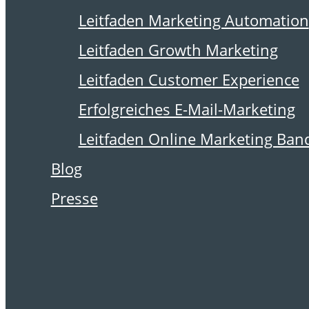
14. November 2011
Leitfaden Marketing Automation
Online-
Leitfaden Growth Marketing
Presseportale
Leitfaden Customer Experience
nutzen
Erfolgreiches E-Mail-Marketing
Leitfaden Online Marketing Ban
Blog
An dieser Stelle berichtet
Presse
die Agentur postina.net ihre
Erfahrungen. Heute
Yvonne Perdelwitz mit
einem Tipp, um Themen