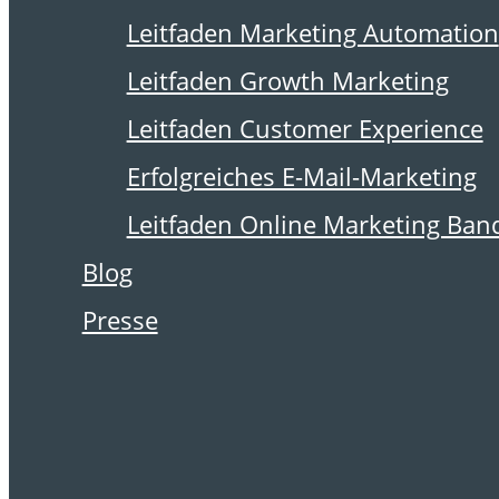
15. Januar 2010
Leitfaden Marketing Automation
Industrieunternehme
Leitfaden Growth Marketing
verschenken viel
Leitfaden Customer Experience
Potenzial
Erfolgreiches E-Mail-Marketing
Leitfaden Online Marketing Ban
Blog
E-Mail Marketing wird Top-
Presse
Thema für Industrie, aber:
Professionalisierung
dringend erforderlich.