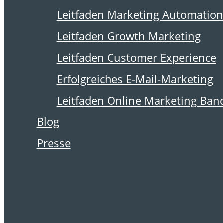
29. Januar 2009
Leitfaden Marketing Automation
„Paper to Web”
Leitfaden Growth Marketing
Transfer im
Leitfaden Customer Experience
Versandhandel
Erfolgreiches E-Mail-Marketing
Leitfaden Online Marketing Ban
Blog
Autor:
Christian Dankl
.
Presse
Obwohl in Europa rund
neunzig Prozent aller
Versandhandelsunternehmen
E-Mail-Marketing einsetzen,