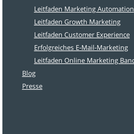
15. Februar 2009
Leitfaden Marketing Automation
Die Hälfte checkt
Leitfaden Growth Marketing
E-Mails viermal
Leitfaden Customer Experience
täglich
Erfolgreiches E-Mail-Marketing
Leitfaden Online Marketing Ban
Blog
Laut AOL checkt jeder
Presse
zweite Nutzer in den USA
seine E-Mail mehr als
viermal täglich. 20 Prozent
erhalten über 300 E-Mail