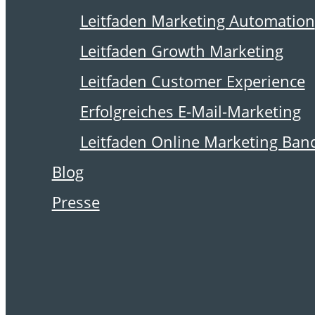
23. Januar 2024
Leitfaden Marketing Automation
Werbende
Leitfaden Growth Marketing
Ansprache auch
Leitfaden Customer Experience
im
Erfolgreiches E-Mail-Marketing
Leitfaden Online Marketing Ban
Vertragsverhältnis
Blog
problematisch
Presse
Ein neues Urteil aus Nürnberg
zeigt, dass auch eine laufende
Vertragsbeziehung grundsätzlich
nicht von der Einwilligungspflicht