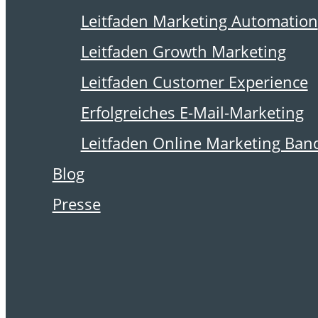
16. März 2020
Leitfaden Marketing Automation
BGH fragt EuGH
Leitfaden Growth Marketing
zur Zulässigkeit
Leitfaden Customer Experience
von Inbox-
Erfolgreiches E-Mail-Marketing
Leitfaden Online Marketing Ban
Werbung
Blog
Presse
Der Bundesgerichtshof
hatte zu darüber
entscheiden, ob es zulässig
ist, in der Inbox von